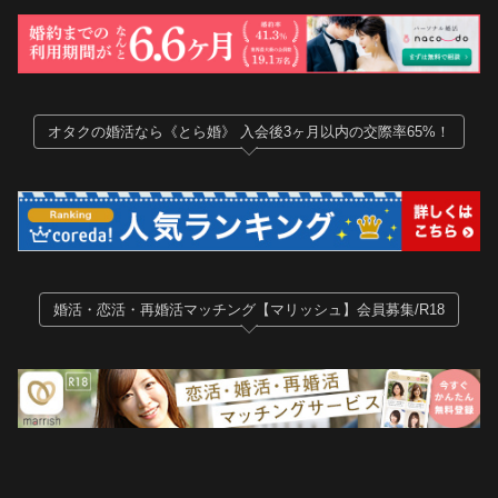
オタクの婚活なら《とら婚》 入会後3ヶ月以内の交際率65%！
婚活・恋活・再婚活マッチング【マリッシュ】会員募集/R18