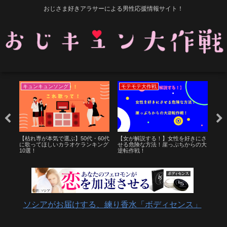
おじさま好きアラサーによる男性応援情報サイト！
キュンキュンソング
モテモテ大作戦
モ
じさ
【枯れ専が本気で選ぶ】50代・60代
【女が解説する！】女性を好きにさ
〈部
！
に歌ってほしいカラオケランキング
せる危険な方法！崖っぷちからの大
嫌い
10選！
逆転作戦！
法！
ソシアがお届けする、練り香水「ボディセンス」