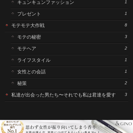
1
キュンキュンファッション
1
プレゼント
8
モテモテ大作戦
3
モテの秘密
2
モテヘア
1
ライフスタイル
1
女性との会話
2
秘策
3
私達が出会った男たち〜それでも私は君達を愛す