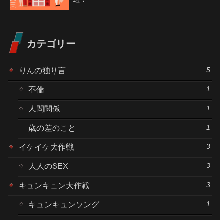
カテゴリー
5
りんの独り言
1
不倫
1
人間関係
1
歳の差のこと
3
イケイケ大作戦
3
大人のSEX
3
キュンキュン大作戦
1
キュンキュンソング