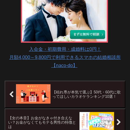
入会金・初期費用・成婚料は0円！
月額4,000～9,800円で利用できるスマホの結婚相談所
【naco-do】
【枯れ専が本気で選ぶ】50代・60代に歌
ってほしいカラオケランキング10選！
【女の本音】お金がなきゃ付き合えな
い？お金がなくてもモテる男性の特徴と
は