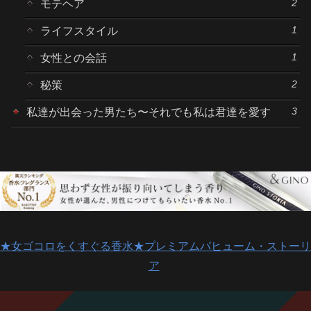
2
モテヘア
1
ライフスタイル
1
女性との会話
2
秘策
3
私達が出会った男たち〜それでも私は君達を愛す
★女ゴコロをくすぐる香水★プレミアムパヒューム・ストーリ
ア