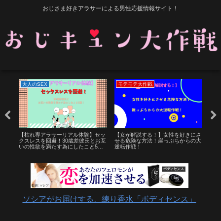
おじさま好きアラサーによる男性応援情報サイト！
大人のSEX
モテモテ大作戦
モ
なお
【枯れ専アラサーリアル体験】セッ
【女が解説する！】女性を好きにさ
【ど
？モ
クスレスを回避！30歳差彼氏とお互
せる危険な方法！崖っぷちからの大
じさ
いの性欲を満たす為にしたこと5
逆転作戦！
由。
選！
ソシアがお届けする、練り香水「ボディセンス」