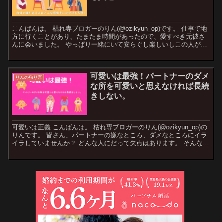
こんばんは。 枯れ専ブロガーのりん(@ozikyun_op)です。 仕事で地
方に行くことがあり、たまたま時間があったので、愛すべき元彼さ
んに会いました。 やっぱり一緒にいて安らぐし楽しいしこの人が一
番だなぁと感じましたね。...
可愛いは最強！パートナーのダメ
りんの独り言
な所を可愛いと思えなければ長続
きしない。
可愛いは正義 こんばんは。 枯れ専ブロガーのりん(@ozikyun_op)の
りんです。 皆さん、パートナーの嫌なところ、ダメなところにイラ
イラしていませんか？ どんな人にだって欠点はあります。 そんな欠
点を...