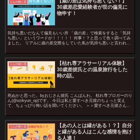
【歳の差は気持ち悪くない！】
りんの独り言
30歳差恋愛経験者が世の偏見に
物申す！
気持ち悪いだなんて偏見もいい所 「歳の差」で検索をすると「気持
ち悪い」というワードが！！！！！ 何事！？と思って色々調べてみ
ました。 リアルに歳の差交際をしていた私が気持ち悪いと言われる
理由を論破します！ まずは気持...
【枯れ専アラサーリアル体験】
りんの独り言
30歳差彼氏との温泉旅行をした
時の話。
死ぬかと思った。byおじさん彼氏 こんばんわ。 枯れ専ブロガーのり
ん(@ozikyun_op)です。 今日は私と愛すべき元彼のちょっと笑え
て、ちょっぴり怖い話を聞いてください。 ＞＞愛すべき元彼さんの
お話はこちらから...
【あの人とは縁がある！？】自分
りんの独り言
と縁がある人はこんな感情を抱け
る人達！